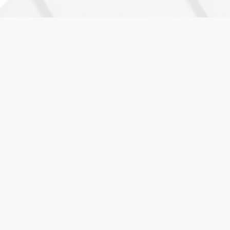
KAPCSOLAT
3521 Miskolc, Miskolci u. 0235/72 hrsz. Avia
benzinkút
06 20 394 5650
info@bodolaiepito.hu
HASZNOS
Adatvédelmi rendelkezések